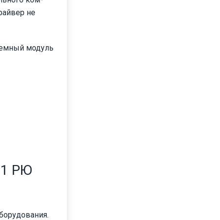
райвер не
темный модуль
П1 РЮ
борудования.