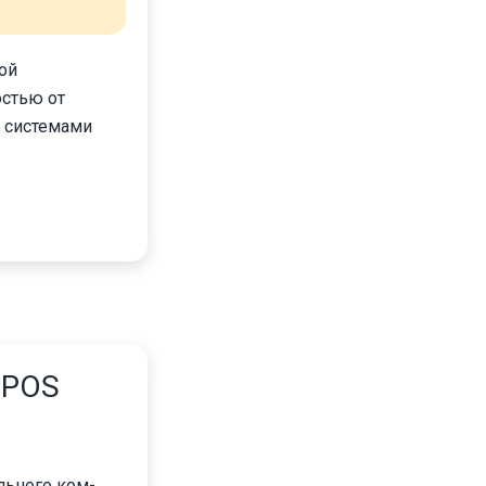
ой
стью от
с системами
 POS
льного ком-