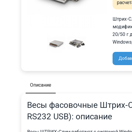
расчет
Штрих-С
модифик
20/50 г 
Windows,
Добав
Описание
Весы фасовочные Штрих-С
RS232 USB): описание
Весы ШТРИХ-Слим работают с системой Windows