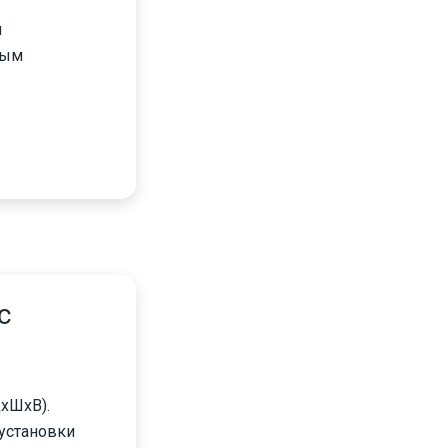
й
ным
c
xШxВ).
 установки