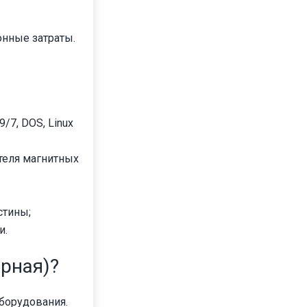
онные затраты.
7, DOS, Linux
теля магнитных
стины;
и.
рная)?
борудования.