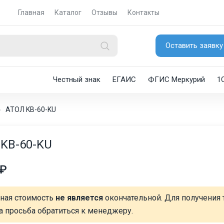
Главная
Каталог
Отзывы
Контакты
Оставить заявку
Честный знак
ЕГАИС
ФГИС Меркурий
1
›
АТОЛ KB-60-KU
KB-60-KU
 ₽
нная стоимость
не является
окончательной. Для получения 
а просьба обратиться к менеджеру.