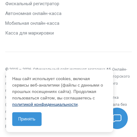
Фискальный регистратор
Автономная онлайн-касса
Мобильная онлайн-касса
Касса для маркировки
© 2015 – 2026. Официальный сайт интернет-магазина АБ Онлайн-
касса в Челябинске. Текущий сайт является объектом авторского
Наш сайт использует cookies, включая
права, исключительные права, на использование которого
сервисы веб-аналитики (файлы с данными о
принадлежат компании ООО «Автоматизация Бизнеса».
прошлых посещениях сайта). Продолжая
Копирование, размножение, распространение, перепечатка
пользоваться сайтом, вы соглашаетесь с
политикой конфиденциальности
.
(целиком или частично), или иное использование материала без
письменного разрешения компании не допускается. Любое
нарушение прав автора будет преследоваться на основе
Принять
российского и международного законодательства.