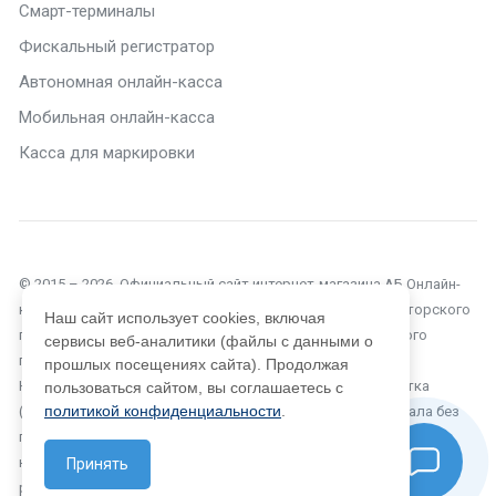
Смарт-терминалы
Фискальный регистратор
Автономная онлайн-касса
Мобильная онлайн-касса
Касса для маркировки
© 2015 – 2026. Официальный сайт интернет-магазина АБ Онлайн-
касса в Челябинске. Текущий сайт является объектом авторского
Наш сайт использует cookies, включая
права, исключительные права, на использование которого
сервисы веб-аналитики (файлы с данными о
принадлежат компании ООО «Автоматизация Бизнеса».
прошлых посещениях сайта). Продолжая
Копирование, размножение, распространение, перепечатка
пользоваться сайтом, вы соглашаетесь с
политикой конфиденциальности
.
(целиком или частично), или иное использование материала без
письменного разрешения компании не допускается. Любое
нарушение прав автора будет преследоваться на основе
Принять
российского и международного законодательства.