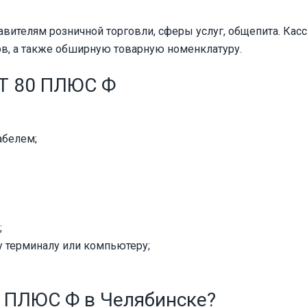
ителям розничной торговли, сферы услуг, общепита. Кас
ов, а также обширную товарную номенклатуру.
Т 80 ПЛЮС Ф
абелем;
;
у терминалу или компьютеру;
0 ПЛЮС Ф в Челябинске?