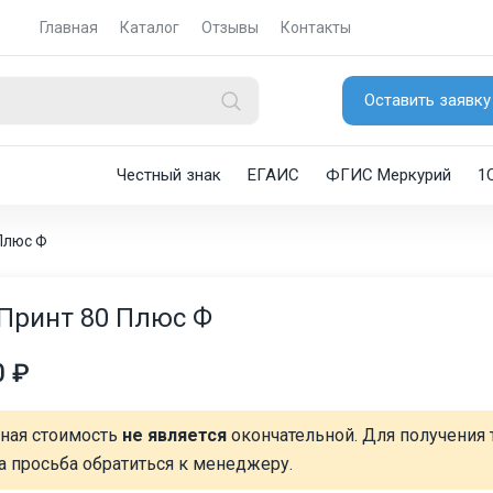
Главная
Каталог
Отзывы
Контакты
Оставить заявку
Честный знак
ЕГАИС
ФГИС Меркурий
1
Плюс Ф
Принт 80 Плюс Ф
0 ₽
нная стоимость
не является
окончательной. Для получения 
а просьба обратиться к менеджеру.