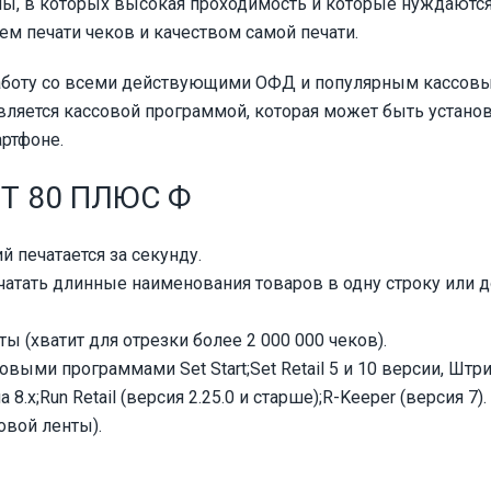
ины, в которых высокая проходимость и которые нуждаются
м печати чеков и качеством самой печати.
работу со всеми действующими ОФД и популярным кассов
ляется кассовой программой, которая может быть установ
артфоне.
Т 80 ПЛЮС Ф
й печатается за секунду.
чатать длинные наименования товаров в одну строку или 
 (хватит для отрезки более 2 000 000 чеков).
ми программами Set Start;Set Retail 5 и 10 версии, Штри
.x;Run Retail (версия 2.25.0 и старше);R-Keeper (версия 7).
овой ленты).