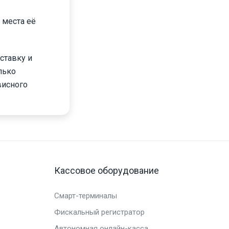
 места её
ставку и
лько
висного
Кассовое оборудование
Смарт-терминалы
Фискальный регистратор
Автономная онлайн-касса