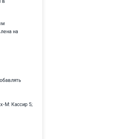
 в
ым
лена на
добавлять
х-М: Кассир 5;