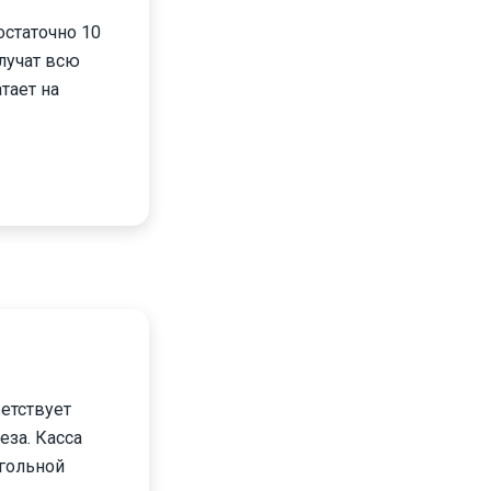
статочно 10
олучат всю
тает на
етствует
еза. Касса
огольной