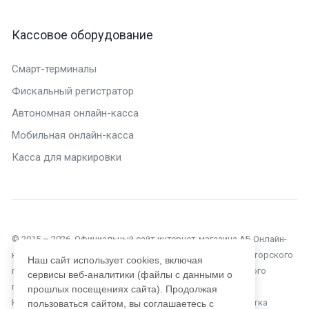
Кассовое оборудование
Смарт-терминалы
Фискальный регистратор
Автономная онлайн-касса
Мобильная онлайн-касса
Касса для маркировки
© 2015 – 2026. Официальный сайт интернет-магазина АБ Онлайн-
касса в Челябинске. Текущий сайт является объектом авторского
Наш сайт использует cookies, включая
права, исключительные права, на использование которого
сервисы веб-аналитики (файлы с данными о
принадлежат компании ООО «Автоматизация Бизнеса».
прошлых посещениях сайта). Продолжая
Копирование, размножение, распространение, перепечатка
пользоваться сайтом, вы соглашаетесь с