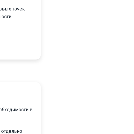
говых точек
ности
еобходимости в
о отдельно