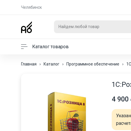
Челябинск
Каталог товаров
Главная
›
Каталог
›
Программное обеспечение
›
1С
1С:Ро
4 900
Указа
расчет