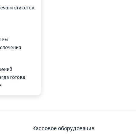
чати этикеток.
товы
еспечения
шений
егда готова
.
Кассовое оборудование