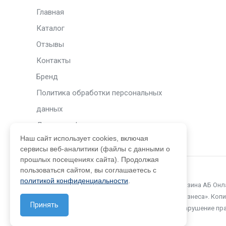
Главная
Каталог
Отзывы
Контакты
Бренд
Политика обработки персональных
данных
Договор оферты
Наш сайт использует cookies, включая
сервисы веб-аналитики (файлы с данными о
прошлых посещениях сайта). Продолжая
пользоваться сайтом, вы соглашаетесь с
политикой конфиденциальности
.
© 2015 – 2026. Официальный сайт интернет-магазина АБ Онл
принадлежат компании ООО «Автоматизация Бизнеса». Копир
Принять
разрешения компании не допускается. Любое нарушение пр