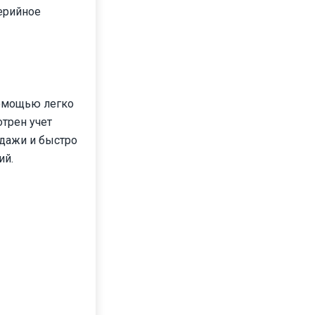
ерийное
помощью легко
отрен учет
одажи и быстро
ий.